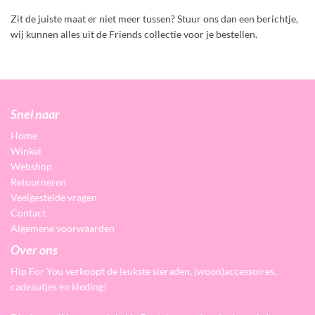
Zit de juiste maat er niet meer tussen? Stuur ons dan een berichtje,
wij kunnen alles uit de Friends collectie voor je bestellen.
Snel naar
Home
Winkel
Webshop
Retourneren
Veelgestelde vragen
Contact
Algemene voorwaarden
Over ons
Hip For You verkoopt de leukste sieraden, (woon)accessoires,
cadeautjes en kleding!