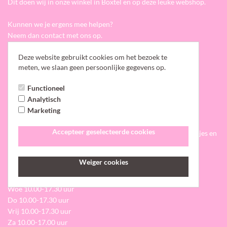
Dit doen wij in onze winkel in Boxtel en op deze leuke webshop.
Kunnen we je ergens mee helpen?
Neem dan contact met ons op.
Deze website gebruikt cookies om het bezoek te
Tel.: 0411-212410
meten, we slaan geen persoonlijke gegevens op.
WhatsApp: 0630758989
E-mail: info@hipforyou.nl
Functioneel
Analytisch
Winkel
Marketing
Kom gezellig langs in onze leuke winkel.
Accepteer geselecteerde cookies
We verkopen de leukste sieraden, (woon)accessoires, cadeautjes en
kleding.
Weiger cookies
Openingstijden winkel:
Di 12.30 - 17.30 uur
Woe 10.00-17.30 uur
Do 10.00-17.30 uur
Vrij 10.00-17.30 uur
Za 10.00-17.00 uur