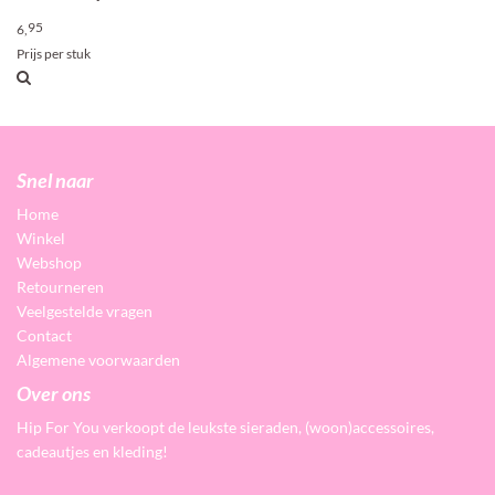
95
6,
Prijs per stuk
Snel naar
Home
Winkel
Webshop
Retourneren
Veelgestelde vragen
Contact
Algemene voorwaarden
Over ons
Hip For You verkoopt de leukste sieraden, (woon)accessoires,
cadeautjes en kleding!