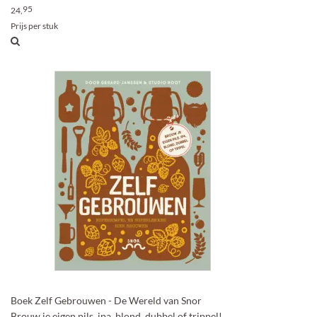
95
24,
Prijs per stuk
Boek Zelf Gebrouwen - De Wereld van Snor
Brouw je eigen pils, ipa, blond, dubbel of trippel!